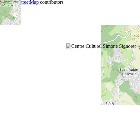
©
OpenStreetMap
contributors