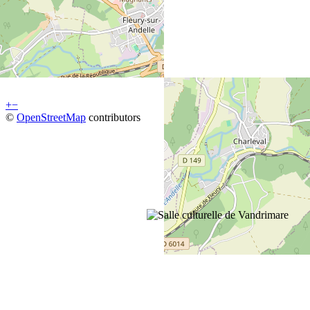
+
−
©
OpenStreetMap
contributors