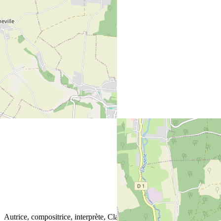
Site internet :
https://www.cdcla.fr
Autrice, compositrice, interprète, Claire DITERZI