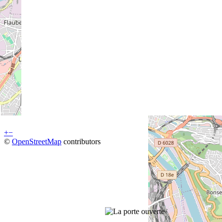
+
−
©
OpenStreetMap
contributors