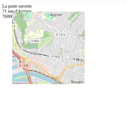
La porte ouverte
71 rue d'Amiens
76000 Rouen