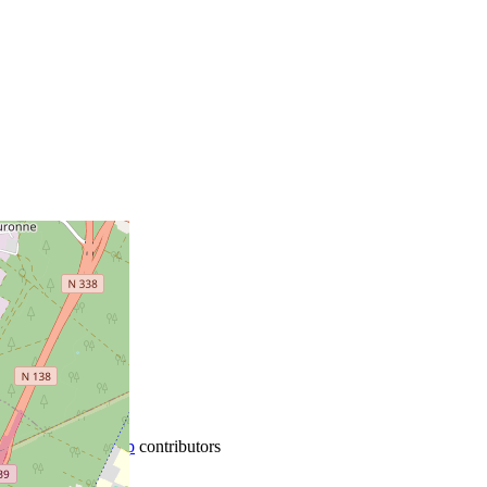
+
−
©
OpenStreetMap
contributors