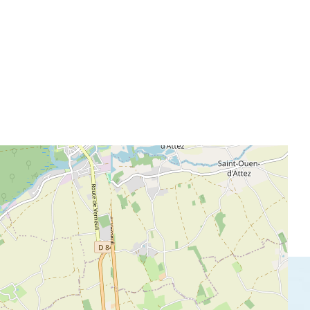
Jikaëlle :
Jikaëlle : Chant/Guitare
Bernard Léchot : Guitare
En savoir plus :
www.adelysofficiel.com
www.jikaelle.com