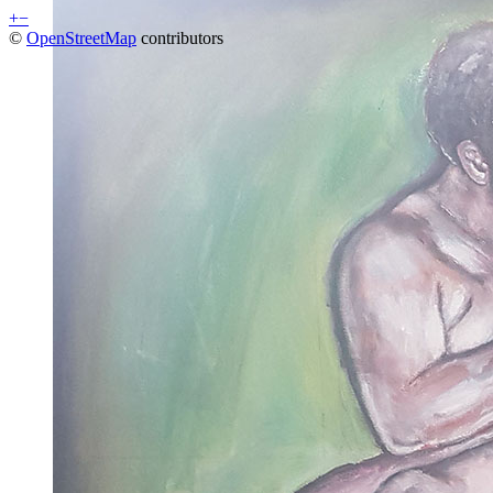
+
−
©
OpenStreetMap
contributors