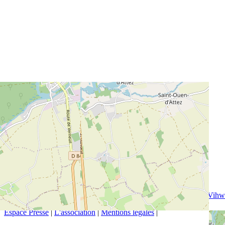
Membres du groupe :
Nathalie Fortin : Piano
Bertrand Lemarchand : Accordéon
Bernard Joyet : Chant
Charlotte Goupil : Chant
En savoir plus :
https://www.facebook.com/pages/category/Song/Francesca-
Solleville-168313910881
https://www.bertrandlemarchand.fr
https://bernardjoyet.com
https://www.youtube.com/channel/UCFbRjdzEpezKS2mA3YTVihw
Espace Presse
|
L'association
|
Mentions légales
|