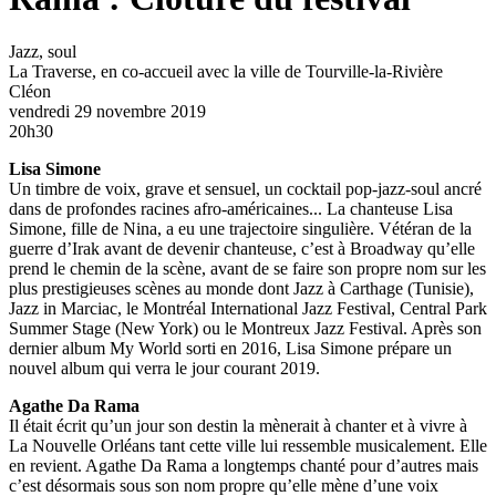
Jazz, soul
La Traverse, en co-accueil avec la ville de Tourville-la-Rivière
Cléon
vendredi 29 novembre 2019
20h30
Lisa Simone
Un timbre de voix, grave et sensuel, un cocktail pop-jazz-soul ancré
dans de profondes racines afro-américaines... La chanteuse Lisa
Simone, fille de Nina, a eu une trajectoire singulière. Vétéran de la
guerre d’Irak avant de devenir chanteuse, c’est à Broadway qu’elle
prend le chemin de la scène, avant de se faire son propre nom sur les
plus prestigieuses scènes au monde dont Jazz à Carthage (Tunisie),
Jazz in Marciac, le Montréal International Jazz Festival, Central Park
Summer Stage (New York) ou le Montreux Jazz Festival. Après son
dernier album My World sorti en 2016, Lisa Simone prépare un
nouvel album qui verra le jour courant 2019.
Agathe Da Rama
Il était écrit qu’un jour son destin la mènerait à chanter et à vivre à
La Nouvelle Orléans tant cette ville lui ressemble musicalement. Elle
en revient. Agathe Da Rama a longtemps chanté pour d’autres mais
c’est désormais sous son nom propre qu’elle mène d’une voix