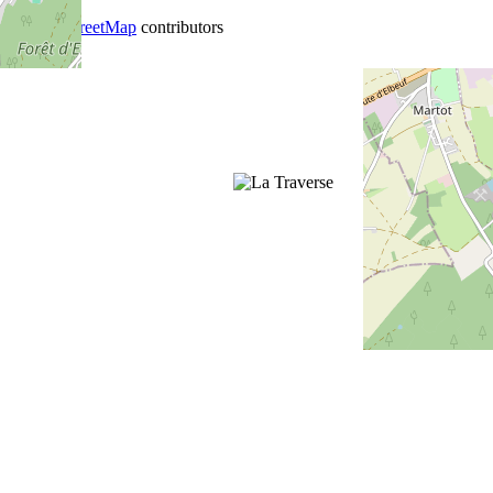
+
−
©
OpenStreetMap
contributors