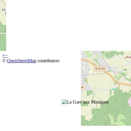
+
−
©
OpenStreetMap
contributors