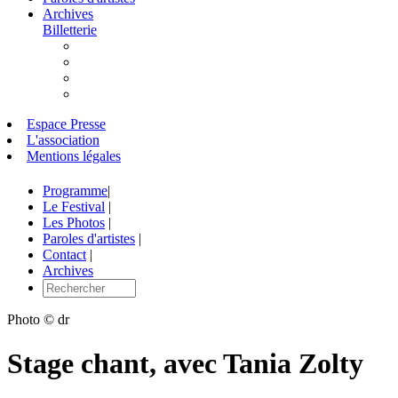
Archives
Billetterie
Espace Presse
L'association
Mentions légales
Programme
|
Le Festival
|
Les Photos
|
Paroles d'artistes
|
Contact
|
Archives
Photo © dr
Stage chant, avec Tania Zolty