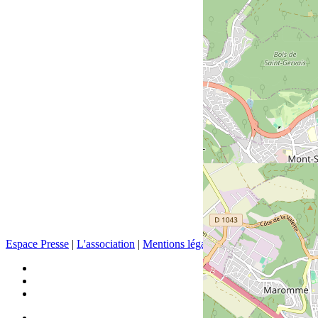
Espace Presse
|
L'association
|
Mentions légales
|