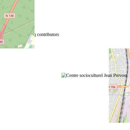
+
−
©
OpenStreetMap
contributors