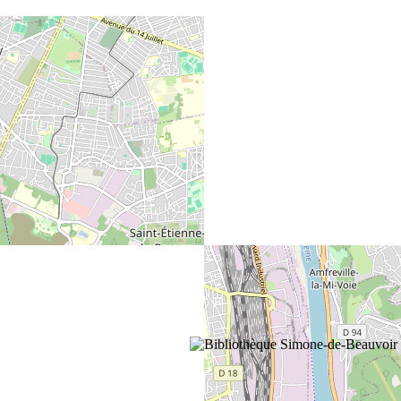
+
−
©
OpenStreetMap
contributors