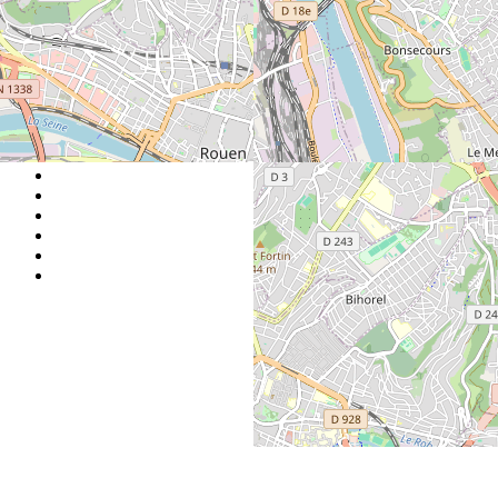
Florence Cramoisan
Espace Presse
|
L'association
|
Mentions légales
|