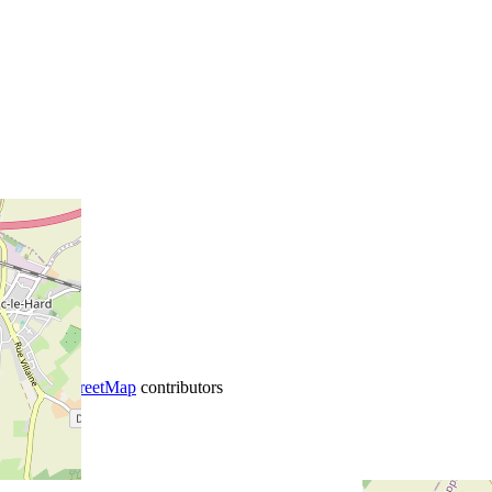
+
−
©
OpenStreetMap
contributors