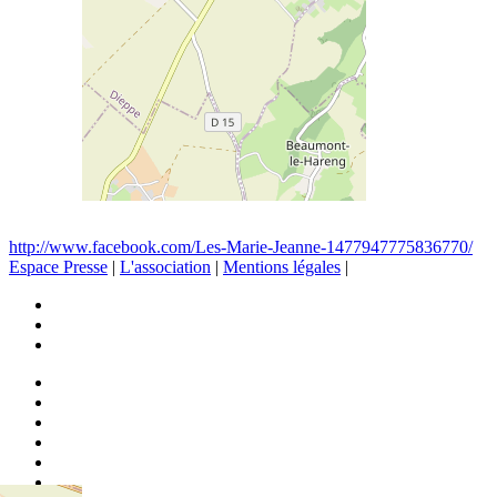
http://www.facebook.com/Les-Marie-Jeanne-1477947775836770/
Espace Presse
|
L'association
|
Mentions légales
|