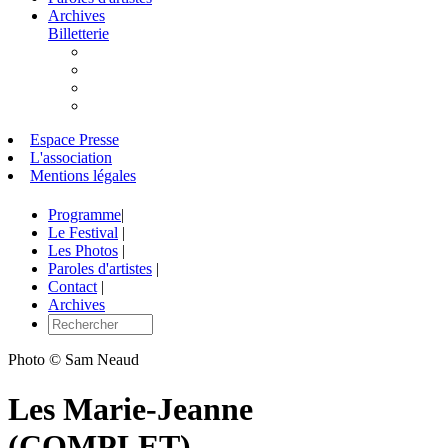
Archives
Billetterie
Espace Presse
L'association
Mentions légales
Programme
|
Le Festival
|
Les Photos
|
Paroles d'artistes
|
Contact
|
Archives
Photo © Sam Neaud
Les Marie-Jeanne
(COMPLET)