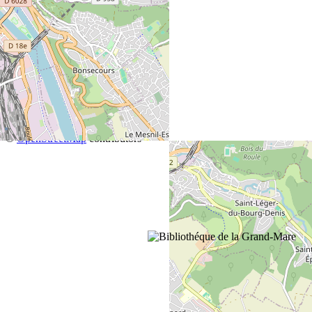
+
−
©
OpenStreetMap
contributors