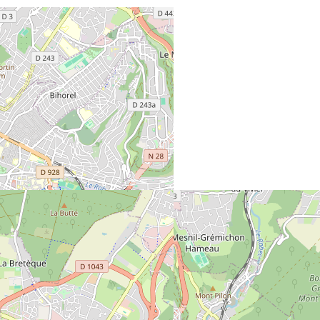
Calam : Chant
Colorado Charly : Guitare, Percussions, Chant
Fiddly D. : Violon, Chant