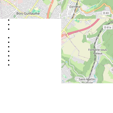
htp://www.soundcloud.com/calamitymusicpoetry
Espace Presse
|
L'association
|
Mentions légales
|