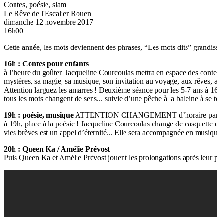
Contes, poésie, slam
Le Rêve de l'Escalier
Rouen
dimanche 12 novembre 2017
16h00
Cette année, les mots deviennent des phrases, “Les mots dits” grandisse
16h : Contes pour enfants
à l’heure du goûter, Jacqueline Courcoulas mettra en espace des contes
mystères, sa magie, sa musique, son invitation au voyage, aux rêves, au
Attention larguez les amarres ! Deuxième séance pour les 5-7 ans à 16h
tous les mots changent de sens... suivie d’une pêche à la baleine à se to
19h : poésie, musique
ATTENTION CHANGEMENT d’horaire par rap
à 19h, place à la poésie ! Jacqueline Courcoulas change de casquette et 
vies brèves est un appel d’éternité... Elle sera accompagnée en musiqu
20h : Queen Ka / Amélie Prévost
Puis Queen Ka et Amélie Prévost jouent les prolongations après leur p