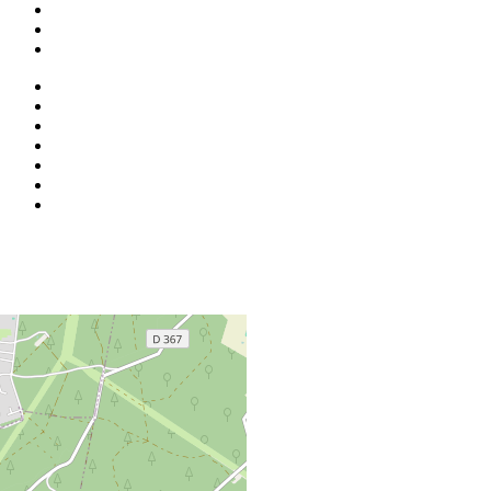
+
−
©
OpenStreetMap
contributors