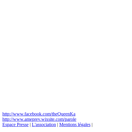
http://www.facebook.com/theQueenKa
http://www.ameprev.wixsite.com/parole
Espace Presse
|
L'association
|
Mentions légales
|