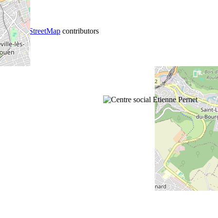
+
−
©
OpenStreetMap
contributors