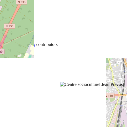
+
−
©
OpenStreetMap
contributors