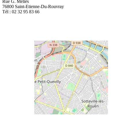
Rue G. Méliès
76800 Saint-Etienne-Du-Rouvray
Tél : 02 32 95 83 66