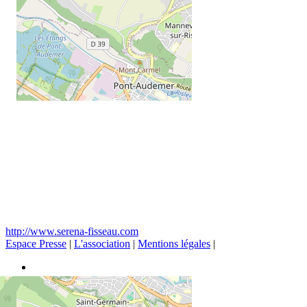
http://www.serena-fisseau.com
Espace Presse
|
L'association
|
Mentions légales
|