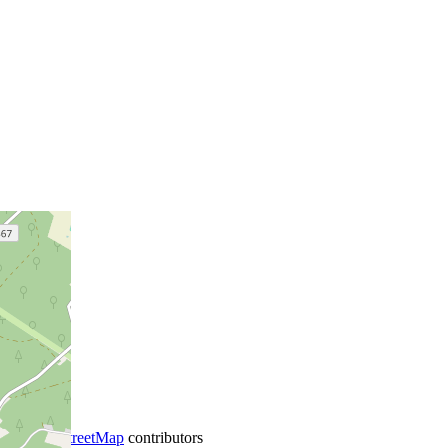
+
−
©
OpenStreetMap
contributors